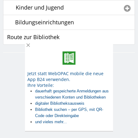
Kinder und Jugend
Bildungseinrichtungen
Route zur Bibliothek
·
-
Desktop Version
Impressum
Datenschutz
© datronicsoft IT Systems · v4.7.3.6038
Jetzt statt WebOPAC mobile die neue
App B24 verwenden.
Ihre Vorteile:
dauerhaft gespeicherte Anmeldungen aus
verschiedenen Konten und Bibliotheken
digitaler Bibliotheksausweis
Bibliothek suchen – per GPS, mit QR-
Code oder Direkteingabe
und vieles mehr...